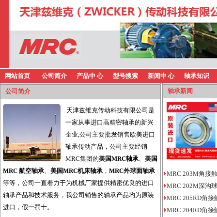
网站首页
公司简介
产品中 心
型号搜索
新闻中 心
轴承知识
轴承新闻
公司简介
天津兹维克传动科技有限公司是
一家从事进口高精密轴承的新兴
企业,公司主要批发销售欧美进口
轴承传动产品，公司主要经销
MRC集团的
美国MRC轴承
、
美国
MRC 航空轴承
、
美国MRC机床轴承
，
MRC外球面轴承
MRC 203M角接
等等，公司一直着力于为机械厂家提供精密优良的进口
MRC 202M深沟
轴承产品和技术服务，我公司销售的轴承产品均为原装
MRC 205RD角
进口，假一罚十。
MRC 204RD角