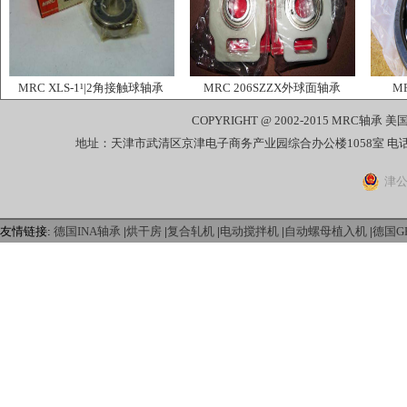
MRC XLS-1¹|2角接触球轴承
MRC 206SZZX外球面轴承
M
COPYRIGHT @ 2002-2015
MRC轴承
美国
地址：天津市武清区京津电子商务产业园综合办公楼1058室 电话：022-27
津公
友情链接:
德国INA轴承
|
烘干房
|
复合轧机
|
电动搅拌机
|
自动螺母植入机
|
德国G