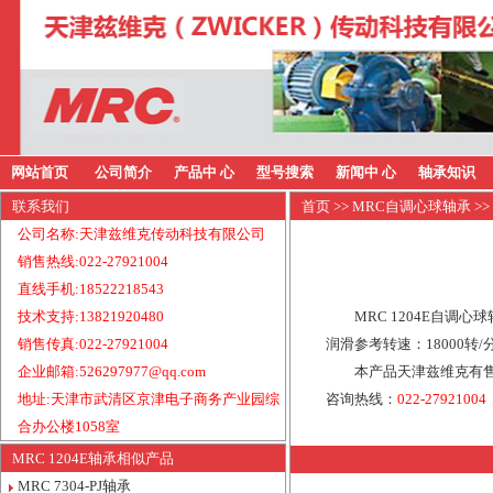
网站首页
公司简介
产品中 心
型号搜索
新闻中 心
轴承知识
联系我们
首页
>>
MRC自调心球轴承
>>
公司名称:天津兹维克传动科技有限公司
销售热线:022-27921004
直线手机:18522218543
技术支持:13821920480
MRC 1204E自调
销售传真:022-27921004
润滑参考转速：18000转
企业邮箱:526297977@qq.com
本产品天津兹维克有售
地址:天津市武清区京津电子商务产业园综
咨询热线：
022-27921004
合办公楼1058室
MRC 1204E轴承相似产品
MRC 7304-PJ轴承