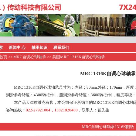
索
新闻中 心
轴承知识
联系我们
首页
>>
MRC自调心球轴承
>> 美国MRC 1316K自调心球轴承
MRC 1316K自调心球轴承
MRC 1316K自调心球轴承尺寸为：内径：80mm,外径：170mm，厚
润滑参考转速：4300转/分钟，脂润滑参考转速：3600转/分钟，精度等级：
本产品天津兹维克有售，本公司保证所销售的MRC 1316K自调心球
咨询热线：
022-27921004，13821920480
，联系人：翟先生
MRC自调心球轴承1316K图纸