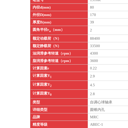
内径d(mm)
80
外径D(mm)
170
厚度B(mm)
39
圆角半径r
（mm）
2
a
额定动载荷（N）
88400
额定静载荷（N）
33500
油润滑参考转速（rpm）
4300
脂润滑参考转速（rpm）
3600
计算因素e
0.22
计算因素Y
2.9
1
计算因素Y
4.5
2
计算因素Y
2.8
0
类型
自调心球轴承
详细类型
圆锥内孔
品牌
MRC
精度等级
ABEC-1