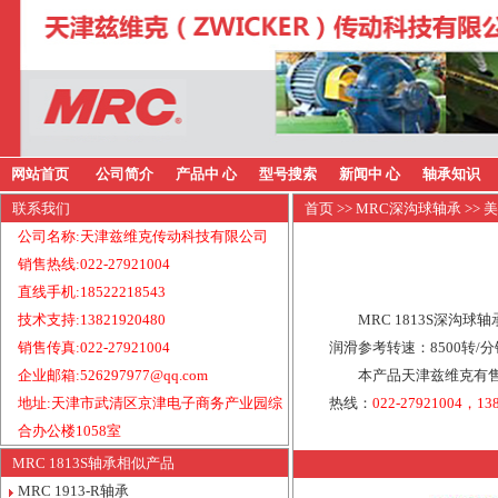
网站首页
公司简介
产品中 心
型号搜索
新闻中 心
轴承知识
联系我们
首页
>>
MRC深沟球轴承
>> 
公司名称:天津兹维克传动科技有限公司
销售热线:022-27921004
直线手机:18522218543
技术支持:13821920480
MRC 1813S深沟球
销售传真:022-27921004
润滑参考转速：8500转/
企业邮箱:526297977@qq.com
本产品天津兹维克有售
地址:天津市武清区京津电子商务产业园综
热线：
022-27921004，13
合办公楼1058室
MRC 1813S轴承相似产品
MRC 1913-R轴承