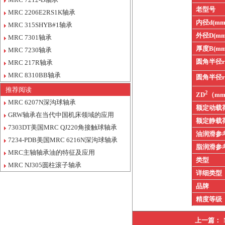
老型号
MRC 2206E2RS1K轴承
内径d(mm
MRC 315SHYB#1轴承
外径D(mm
MRC 7301轴承
厚度B(mm
MRC 7230轴承
圆角半径
MRC 217R轴承
MRC 8310BB轴承
圆角半径
推荐阅读
2
ZD
（m
MRC 6207N深沟球轴承
额定动载
GRW轴承在当代中国机床领域的应用
额定静载
7303DT美国MRC QJ220角接触球轴承
油润滑参
7234-PDB美国MRC 6216N深沟球轴承
脂润滑参
MRC主轴轴承油的特征及应用
类型
MRC NJ305圆柱滚子轴承
详细类型
品牌
精度等级
上一篇：