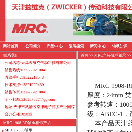
网站首页
公司简介
产品中 心
型号搜索
新闻中 心
轴承知识
联系我们
首页
>>
MRC角接触球轴承
>>
公司名称:天津兹维克传动科技有限公司
销售热线:022-27921004
直线手机:18522218543
MRC 190
技术支持:13821920480
销售传真:022-27921004
厚度：24mm
企业邮箱:526297977@qq.com
参考转速：100
地址:天津市武清区京津电子商务产业园综
级：ABEC-1
合办公楼1058室
本产品天津兹
MRC 1908-RD轴承相似产品
MRC 87508轴承