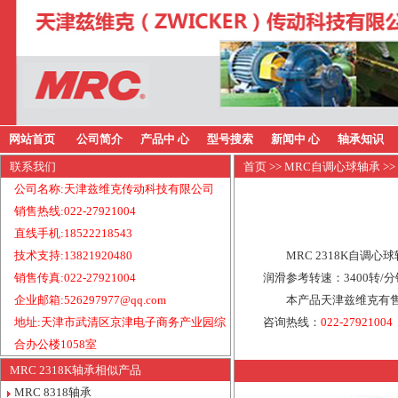
网站首页
公司简介
产品中 心
型号搜索
新闻中 心
轴承知识
联系我们
首页
>>
MRC自调心球轴承
>>
公司名称:天津兹维克传动科技有限公司
销售热线:022-27921004
直线手机:18522218543
技术支持:13821920480
MRC 2318K自调
销售传真:022-27921004
润滑参考转速：3400转/
企业邮箱:526297977@qq.com
本产品天津兹维克有售
地址:天津市武清区京津电子商务产业园综
咨询热线：
022-27921004
合办公楼1058室
MRC 2318K轴承相似产品
MRC 8318轴承