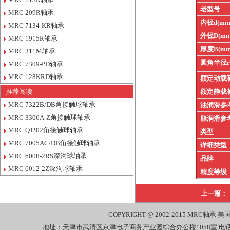
老型号
MRC 209R轴承
内径d(mm
MRC 7134-KR轴承
外径D(mm
MRC 1915R轴承
厚度B(mm
MRC 311M轴承
圆角半径
MRC 7309-PD轴承
MRC 128KRD轴承
额定动载
推荐阅读
额定静载
MRC 7322B/DB角接触球轴承
油润滑参
MRC 3306A-Z角接触球轴承
脂润滑参
MRC QJ202角接触球轴承
类型
MRC 7005AC/DB角接触球轴承
详细类型
MRC 6008-2RS深沟球轴承
品牌
MRC 6012-2Z深沟球轴承
精度等级
上一篇：
COPYRIGHT @ 2002-2015
MRC轴承
美国
地址：天津市武清区京津电子商务产业园综合办公楼1058室 电话：022-27