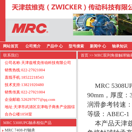
网站首页
公司简介
产品中 心
型号搜索
新闻中 心
轴承知识
联系我们
首页
>>
MRC双列角接触球轴
公司名称:天津兹维克传动科技有限公司
销售热线:022-27921004
直线手机:18522218543
MRC 530
技术支持:13821920480
销售传真:022-27921004
90mm，厚度：
企业邮箱:526297977@qq.com
润滑参考转速：6
地址:天津市武清区京津电子商务产业园综
等级：ABEC-
合办公楼1058室
本产品天津兹
MRC 5308UPG轴承相似产品
MRC 7408-PJ轴承