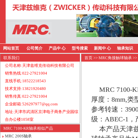
网站首页
公司简介
产品中 心
型号搜索
新闻中 心
轴承知识
联系我们
首页
>>
MRC角接触球轴承
>>
公司名称:天津兹维克传动科技有限公司
销售热线:022-27921004
直线手机:18522218543
MRC 710
技术支持:13821920480
销售传真:022-27921004
厚度：8mm,类
企业邮箱:526297977@qq.com
参考转速：390
地址:天津市武清区京津电子商务产业园综
级：ABEC-1
合办公楼1058室
本产品天津兹
MRC 7100-KR轴承相似产品
MRC 200S轴承