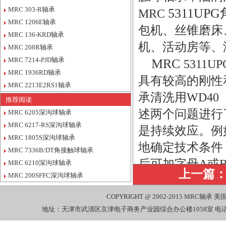
MRC 303-R轴承
5311UP
MRC
MRC 1206E轴承
包机、丝锥磨床
MRC 136-KRD轴承
机、活动房等、
MRC 208R轴承
MRC 7214-PJD轴承
MRC
5311
MRC 1936RD轴承
具有较高的刚性
MRC 2213E2RS1轴承
承清洗用WD4
推荐阅读
述两个问题进行
MRC 6205深沟球轴承
MRC 6217-RS深沟球轴承
是持续效应。例
MRC 1805S深沟球轴承
地确定技术条件
MRC 7336B/DT角接触球轴承
后可加字母A或
MRC 6210深沟球轴承
上一篇
MRC 200SFFC深沟球轴承
公司销售还销
7314 MRC, 73
COPYRIGHT @ 2002-2015
MRC轴承
美国
地址：天津市武清区京津电子商务产业园综合办公楼1058室 电话：022-27
MRC, 7314-D MR