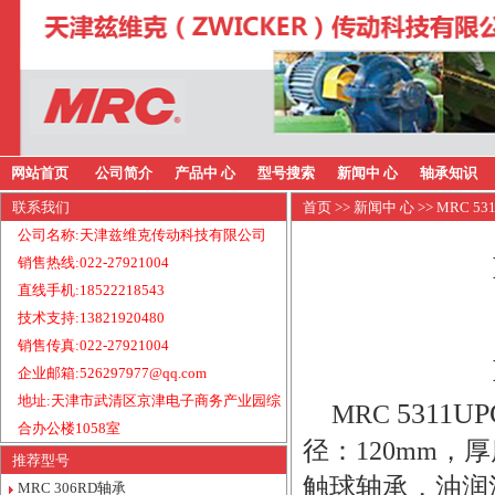
网站首页
公司简介
产品中 心
型号搜索
新闻中 心
轴承知识
联系我们
首页
>>
新闻中 心
>> MRC 
公司名称:天津兹维克传动科技有限公司
销售热线:022-27921004
直线手机:18522218543
技术支持:13821920480
销售传真:022-27921004
企业邮箱:526297977@qq.com
地址:天津市武清区京津电子商务产业园综
5311
MRC
合办公楼1058室
径：120mm，厚
推荐型号
触球轴承，油润
MRC 306RD轴承