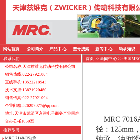
网站首页
公司简介
产品中 心
型号搜索
新闻中 心
轴承知识
联系我们
首页
>>
新闻中 心
>> 美国MR
公司名称:天津兹维克传动科技有限公司
销售热线:022-27921004
直线手机:18522218543
技术支持:13821920480
销售传真:022-27921004
企业邮箱:526297977@qq.com
地址:天津市武清区京津电子商务产业园综
MRC 70
合办公楼1058室
径：125mm
推荐型号
轴承，油润滑
MRC 7148-D轴承