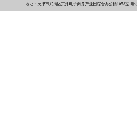
地址：天津市武清区京津电子商务产业园综合办公楼1058室 电话：022-27
7307-DUL/7 
7307-DUM/1B
DUM/7BKE MR
P/1BRS MRC,
P/3BRZ MRC,
PD/1BRS MRC
PD/3BRZ MRC
PDB MRC, 73
MRC, 7307-P
PDUL/1NYL M
7307-PDUL/5
PJD/1BRZ MR
MRC, 7308-/
7308-/7BKE 