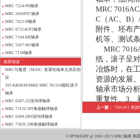
MRC 7224-PD轴承
MRC 7016
MRC 204SFFC轴承
C（AC、B）
MRC 7422-D轴承
附件、坯布
MRC 97214UP2轴承
MRC 7104-KR轴承
机等、测试
MRC 5307-M1轴承
MRC 70
MRC 7138轴承
纸，滚子呈
推荐阅读
冶炼时，在工
MRC与曼恩（MAN）签署轮端单元供应协
议
资源的发展。
105-KRDUH/9BKE MRC NU324圆柱滚子
轴承市场分析
轴承
重复性。3、
MRC 6307-2Z深沟球轴承
上一篇：
公司销售
7303-P/3 
MRC 7315C/DT角接触球轴承
MRC 6309-2RS深沟球轴承
MRC, 7307
MRC 7305C/DB角接触球轴承
DUL MRC, 73
COPYRIGHT @ 2002-2015
MRC轴承
美国
DUL/3 MRC, 