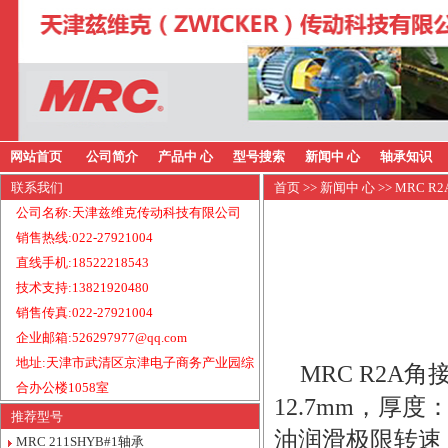
网站首页
公司简介
产品中 心
型号搜索
新闻中 心
轴承知识
联系我们
首页
>>
新闻中 心
>> MRC 
公司名称:天津兹维克传动科技有限公司
销售热线:022-27921004
直线手机:18522218543
技术支持:13821920480
销售传真:022-27921004
企业邮箱:526297977@qq.com
地址:天津市武清区京津电子商务产业园综
MRC R2A
合办公楼1058室
12.7mm，厚度
推荐型号
油润滑极限转速：
MRC 211SHYB#1轴承