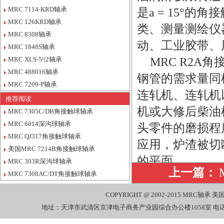
MRC 7114-KRD轴承
是a = 15°的
MRC 126KRD轴承
类、测量测绘仪
MRC 8308轴承
动、工业胶带、
MRC 1848S轴承
MRC XLS-5¹|2轴承
MRC R2A角
MRC 488016轴承
钢管的需求量同
MRC 7209-P轴承
连轧机、连轧机
推荐阅读
机或大修后柴油
MRC 7305C/DB角接触球轴承
MRC 6014深沟球轴承
头零件的磨损程
MRC QJ317角接触球轴承
应用，炉渣被切
美国MRC 7214B角接触球轴承
的平面，
MRC 303R深沟球轴承
上一篇：
MRC 7308AC/DT角接触球轴承
公司销售还销
7226 MRC, 72
COPYRIGHT @ 2002-2015
MRC轴承
美国
地址：天津市武清区京津电子商务产业园综合办公楼1058室 电话：022-27
MRC, 7226-D4U