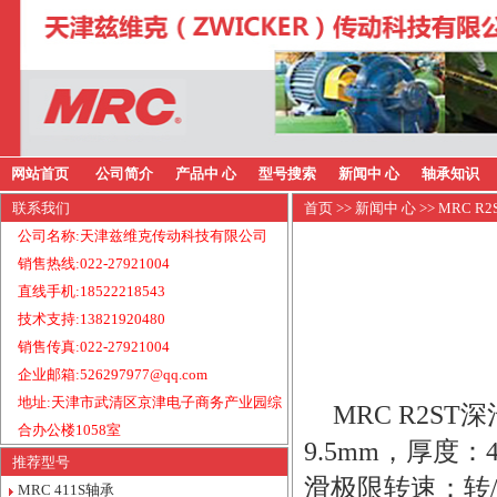
网站首页
公司简介
产品中 心
型号搜索
新闻中 心
轴承知识
联系我们
首页
>>
新闻中 心
>> MRC 
公司名称:天津兹维克传动科技有限公司
销售热线:022-27921004
直线手机:18522218543
技术支持:13821920480
销售传真:022-27921004
企业邮箱:526297977@qq.com
地址:天津市武清区京津电子商务产业园综
MRC R2S
合办公楼1058室
9.5mm，厚度：
推荐型号
滑极限转速：转/
MRC 411S轴承