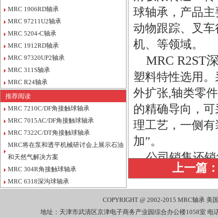
MRC 1906RD轴承
球轴承
，产品主
MRC 97211U2轴承
动物跟踪、叉车
MRC 5204-C轴承
机、等领域。
MRC 1912RD轴承
MRC R2S
MRC 97320UP2轴承
MRC 311S轴承
塑料特性选用。
MRC R24轴承
外扩张,轴类零
推荐阅读
的精确导向，可
MRC 7210C/DF角接触球轴承
MRC 7015AC/DF角接触球轴承
理工艺，一侧有
MRC 7322C/DT角接触球轴承
加”。
MRC将在泵和透平机械研讨会上展示石油
公司销售还销
和天然气解决方案
上一篇
MRC 304R角接触球轴承
7221-PDUL/1
MRC 6318深沟球轴承
7222-/1BRZ MRC
COPYRIGHT @ 2002-2015
MRC轴承
美国
7222-D/1BKE MR
地址：天津市武清区京津电子商务产业园综合办公楼1058室 电话：022-27