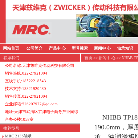
网站首页
公司简介
产品中 心
型号搜索
新闻中 心
轴承知识
联系我们
首页
>>
新闻中 心
>> NHBB 
公司名称:天津兹维克传动科技有限公司
销售热线:022-27921004
直线手机:18522218543
技术支持:13821920480
销售传真:022-27921004
企业邮箱:526297977@qq.com
地址:天津市武清区京津电子商务产业园综
NHBB T
合办公楼1058室
190.0mm，
推荐型号
承，油润滑极限
MRC 213S轴承