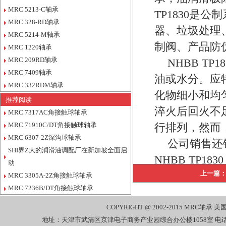
MRC 5213-C轴承
TP1830是
MRC 328-RD轴承
器、垃圾处理
MRC 5214-M轴承
制阀、产品防
MRC 1220轴承
MRC 209RD轴承
NHBB T
MRC 7409轴承
油或水分。应
MRC 332RDM轴承
化物细小和均
推荐阅读
淬火后回火不
MRC 7317AC角接触球轴承
MRC 71910C/DT角接触球轴承
行排列，然而
MRC 6307-2Z深沟球轴承
公司销售还销
SHI界Z大的润滑油调配厂在新加坡全面启
NHBB TP18
动
上一篇
MRC 3305A-2Z角接触球轴承
MRC 7236B/DT角接触球轴承
COPYRIGHT @ 2002-2015
MRC轴承
美国
地址：天津市武清区京津电子商务产业园综合办公楼1058室 电话：022-27