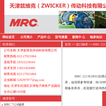
网站首页
公司简介
产品中 心
型号搜索
新闻中 心
轴承知识
联系我们
首页
>>
进口轴承
>> MRC 2
公司名称:天津兹维克传动科技有限公司
销售热线:022-27921004
直线手机:18522218543
技术支持:13821920480
销售传真:022-27921004
MRC 2213E2RS
企业邮箱:526297977@qq.com
承，油润滑参考转速：转/分钟，
地址:天津市武清区京津电子商务产业园综
期备有库存，欢迎拨打咨询热线13
合办公楼1058室
推荐型号
MRC 7124轴承