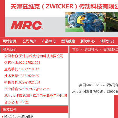
网站首页
公司简介
产品中 心
型号搜索
新闻中 心
轴承知识
联系我们
首页
>>
进口轴承
>> 美国MRC
公司名称:天津兹维克传动科技有限公司
销售热线:022-27921004
直线手机:18522218543
技术支持:13821920480
销售传真:022-27921004
美国MRC R20ZZ 深沟
企业邮箱:526297977@qq.com
承，油润滑参考转速：13000
地址:天津市武清区京津电子商务产业园综
合办公楼1058室
推荐型号
MRC 103-KRD轴承