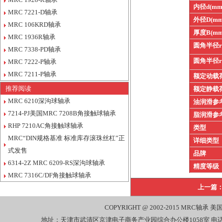
内径d(mm
MRC 7221-D轴承
外径D(mm
MRC 106KRD轴承
厚度B(mm
MRC 1936R轴承
圆角半径
MRC 7338-PD轴承
圆角半径
MRC 7222-P轴承
MRC 7211-P轴承
额定动载
推荐阅读
额定静载
MRC 6210深沟球轴承
油润滑参
7214-PJ美国MRC 7208B角接触球轴承
脂润滑参
RHP 7210AC角接触球轴承
类型
MRC“DIN规格基准 标准库存滚珠丝杠”正
详细类型
式发售
品牌
6314-2Z MRC 6209-RS深沟球轴承
精度等级
MRC 7316C/DF角接触球轴承
上一篇
COPYRIGHT @ 2002-2015
MRC轴承
美国
地址：天津市武清区京津电子商务产业园综合办公楼1058室 电话：022-27