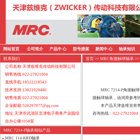
网站首页
公司简介
产品中 心
型号搜索
新闻中 心
轴承知识
联系我们
首页
>>
MRC角接触球轴承
>>
公司名称:天津兹维克传动科技有限公司
销售热线:022-27921004
直线手机:18522218543
技术支持:13821920480
MRC 7214-P角接
销售传真:022-27921004
接触球轴承，油润滑参考转速
企业邮箱:526297977@qq.com
本产品天津兹维克有售
地址:天津市武清区京津电子商务产业园综
咨询热线：
022-27921004
合办公楼1058室
MRC 7214-P轴承相似产品
MRC 114-KRD轴承