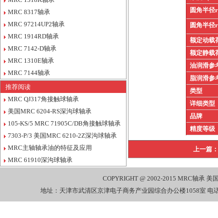
圆角半径
MRC 8317轴承
MRC 97214UP2轴承
圆角半径
MRC 1914RD轴承
额定动载
MRC 7142-D轴承
额定静载
MRC 1310E轴承
油润滑参
MRC 7144轴承
脂润滑参
推荐阅读
类型
MRC QJ317角接触球轴承
详细类型
美国MRC 6204-RS深沟球轴承
品牌
105-KS/5 MRC 71905C/DB角接触球轴承
精度等级
7303-P/3 美国MRC 6210-2Z深沟球轴承
MRC主轴轴承油的特征及应用
上一篇
MRC 61910深沟球轴承
COPYRIGHT @ 2002-2015
MRC轴承
美国
地址：天津市武清区京津电子商务产业园综合办公楼1058室 电话：022-27