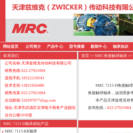
网站首页
公司简介
产品中 心
型号搜索
新闻中 心
轴承知识
联系我们
首页
>>
MRC角接触球轴承
>>
公司名称:天津兹维克传动科技有限公司
销售热线:022-27921004
直线手机:18522218543
技术支持:13821920480
MRC 7215-D角接
销售传真:022-27921004
角接触球轴承，油润滑参考转
企业邮箱:526297977@qq.com
本产品天津兹维克有售
地址:天津市武清区京津电子商务产业园综
咨询热线：
022-27921004
合办公楼1058室
MRC 7215-D轴承相似产品
MRC 7115-KR轴承