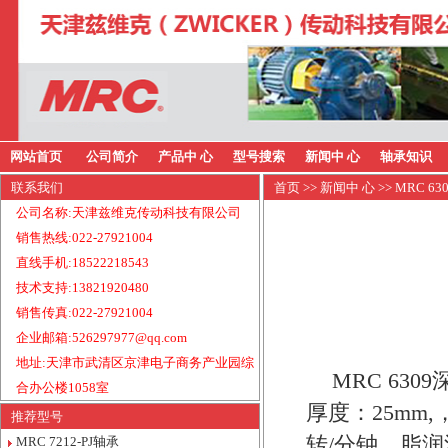
网站首页
公司简介
产品中 心
型号搜索
新闻中 心
轴承知识
联系我们
首页
>>
新闻中 心
>> MRC 6
公司名称:天津兹维克传动科技有限公司
销售热线:022-27921004
直线手机:18522218543
技术支持:13821920480
销售传真:022-27921004
企业邮箱:526297977@qq.com
地址:天津市武清区京津电子商务产业园综
MRC 63
合办公楼1058室
厚度：25mm
推荐型号
转/分钟，脂润
MRC 7212-PJ轴承