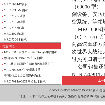
MRC 1934-R轴承
（60000 
MRC 5211-M轴承
储设备、安防
MRC 217-R轴承
空系统、等领
MRC 218M轴承
MRC 7152轴承
MRC 63
MRC 202S轴承
（c）~（h
MRC 7306-P轴承
向高速重载方
推荐阅读
次世界大战结
101-KRDT 美国MRC 6203-Z深沟球轴承
德国GMN FPD432M单向轴承
过热可归诸于
MRC将在韩国设立新的滚针轴承工厂
公司销售还销
MRC 7022AC角接触球轴承
NTN 7209B
美国MRC 61903深沟球轴承
TORRINGTO
上一
MRC 7014AC/DB角接触球轴承
承，NSK NN3
COPYRIGHT @ 2002-2015
MRC轴承
美国
承，KOYO 7
地址：天津市武清区京津电子商务产业园综合办公楼1058室 电话：022-27
承，SNR 32