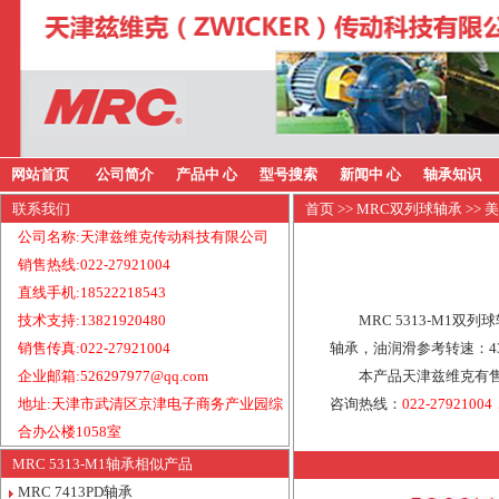
网站首页
公司简介
产品中 心
型号搜索
新闻中 心
轴承知识
联系我们
首页
>>
MRC双列球轴承
>> 
公司名称:天津兹维克传动科技有限公司
销售热线:022-27921004
直线手机:18522218543
技术支持:13821920480
MRC 5313-M1双
销售传真:022-27921004
轴承，油润滑参考转速：43
企业邮箱:526297977@qq.com
本产品天津兹维克有售
地址:天津市武清区京津电子商务产业园综
咨询热线：
022-27921004
合办公楼1058室
MRC 5313-M1轴承相似产品
MRC 7413PD轴承